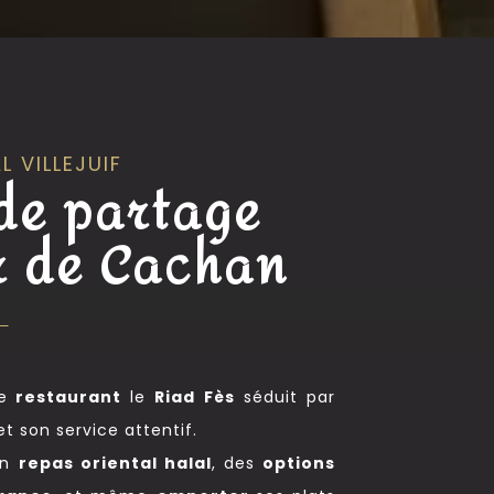
 VILLEJUIF
 de partage
 de Cachan
e
restaurant
le
Riad Fès
séduit par
 son service attentif.
un
repas oriental halal
, des
options