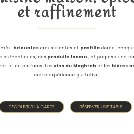
et raffinement
umés,
briouates
croustillantes et
pastilla
dorée, chaque
es authentiques, des
produits locaux
, et propose une ca
res et de parfums. Les
vins du Maghreb
et les
bières a
cette expérience gustative.
DÉCOUVRIR LA CARTE
RÉSERVER UNE TABLE