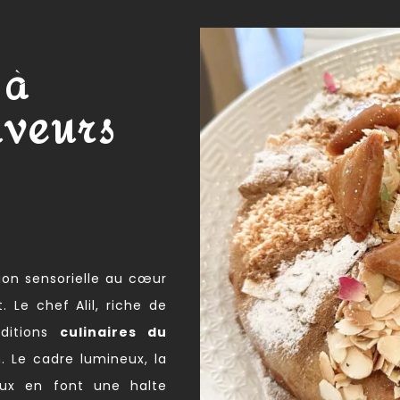
 à
aveurs
ion sensorielle au cœur
 Le chef Alil, riche de
aditions
culinaires du
n. Le cadre lumineux, la
reux en font une halte