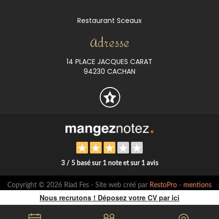
Restaurant Sceaux
Adresse
14 PLACE JACQUES CARAT
94230 CACHAN
3 / 5 basé sur 1 note et sur 1 avis
Copyright © 2026 Riad Fes - Site web créé par
RestoPro
-
mentions
légales
Nous recrutons ! Déposez votre CV par ici