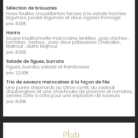
Sélection de briouates
Fines feuilles croustillantes farcies à la viande hachée
légumes, poulet légumes et deux cigares fromage
prix: 8.00€
Harira
Soupe traditionnelle marocaine, lentilles , pois chiches ,
tomates , herbes , avec deux pâtisseries Chebakia ,
Makrout , datte Majhoul
prix: 8.00€
Salade de figues, burrata
figues, burrata, salade et framboises
prix: 12.00€
Trio de saveurs marocaines à la façon de Fès
une purée d’épinards au citron confit, du zaalouk
d’aubergines et une chachouka de poivrons et tomates,
servies côte à côte pour une explosion de saveurs
prix: 8.00€
Plats