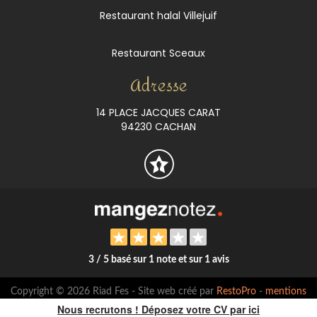
Restaurant halal Villejuif
Restaurant Sceaux
Adresse
14 PLACE JACQUES CARAT
94230 CACHAN
3 / 5 basé sur 1 note et sur 1 avis
Copyright © 2026 Riad Fes - Site web créé par
RestoPro
-
mentions
légales
Nous recrutons ! Déposez votre CV par ici