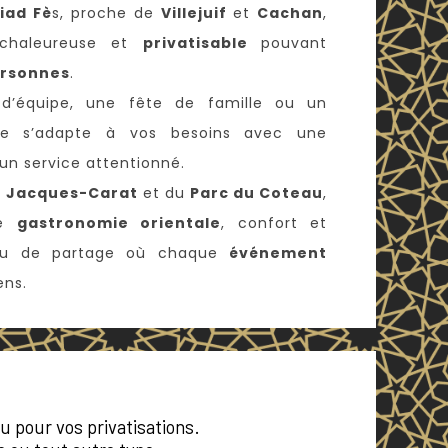
iad Fè
s, proche de
Villejuif
et
Cachan
,
 chaleureuse et
privatisable
pouvant
rsonnes
.
 d’équipe, une fête de famille ou un
ace s’adapte à vos besoins avec une
un service attentionné.
e Jacques-Carat
et du
Parc du Coteau
,
ue
gastronomie orientale
, confort et
lieu de partage où chaque
événement
ens.