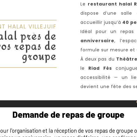
Le
restaurant halal R
dispose d’une salle
accueillir jusqu’à
40 pe
T HALAL VILLEJUIF
alal près de
Idéal pour un repas
vos repas de
anniversaire
, l’esp
formule sur mesure et 
groupe
À deux pas du
Théâtr
le
Riad Fès
conjug
accessibilité — un 
devient une fête des s